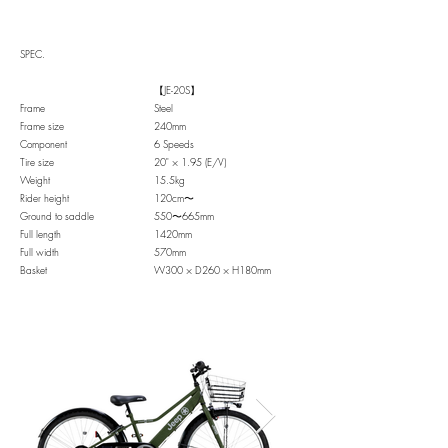
SPEC.
【JE-20S】
Frame
Steel
Frame size
240mm
Component
6 Speeds
Tire size
20" × 1.95 (E/V)
Weight
15.5kg
Rider height
120cm〜
Ground to saddle
550〜665mm
Full length
1420mm
Full width
570mm
Basket
W300 × D260 × H180mm