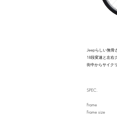
Jeepらしい無
18段変速と左
街中からサイク
SPEC.
Frame
Frame size