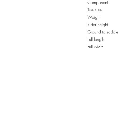
Component
Tire size
Weight
Rider height
Ground to saddl
Full length
Full width