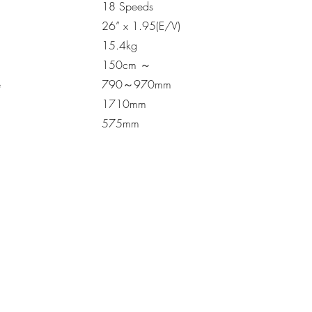
18 Speeds
26” x 1.95(E/V)
15.4kg
150cm ～
e
790～970mm
1710mm
575mm