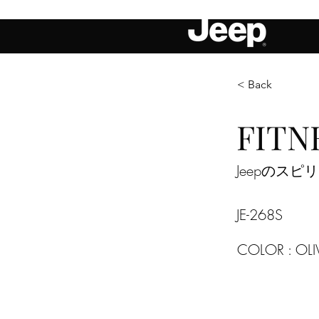
< Back
FITN
Jeepのス
JE-268S
COLOR : OL